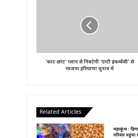
'काट-
छांट'
प्लान
से
निबटेगी
'एन्टी
इंकम्बेंसी'
से
भाजपा
हरियाणा
'काट-छांट' प्लान से निबटेगी 'एन्टी इंकम्बेंसी' से
चुनाव
भाजपा हरियाणा चुनाव में
में
Related Articles
महाकुंभ : दिग
परिवार पहुंचा 