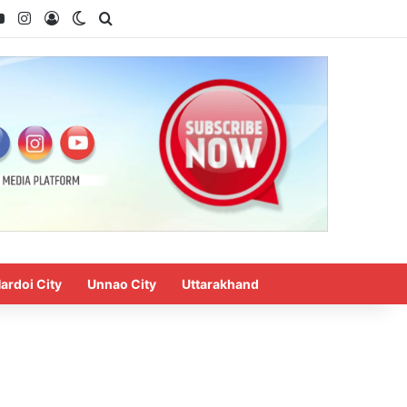
ook
YouTube
Instagram
Log In
Switch skin
Search for
ardoi City
Unnao City
Uttarakhand