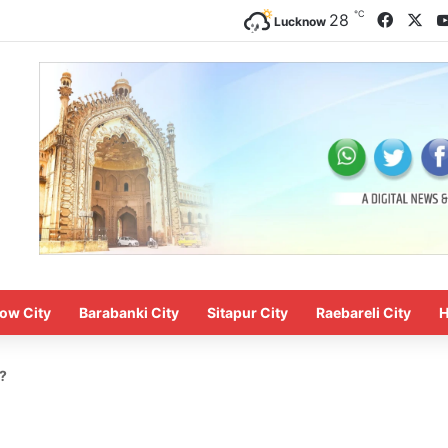
℃
Faceb
X
28
Lucknow
ow City
Barabanki City
Sitapur City
Raebareli City
H
ड?