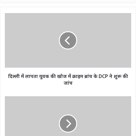
दिल्ली
में
लापता
युवक
की
खोज
में
क्राइम
ब्रांच
के
दिल्ली में लापता युवक की खोज में क्राइम ब्रांच के DCP ने शुरू की
DCP
जांच
ने
शुरू
की
अभिनेता
जांच
सलमान
खान
को
एक
बार