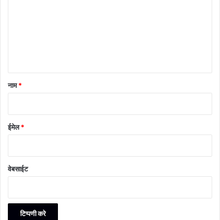
णी
*
नाम
*
ईमेल
*
वेबसाईट