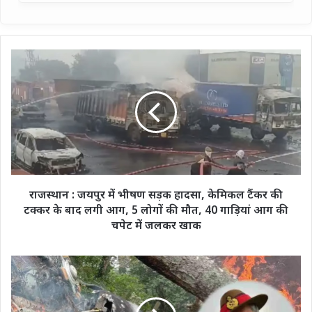
राजस्थान
:
जयपुर
में
भीषण
सड़क
हादसा,
केमिकल
टैंकर
की
राजस्थान : जयपुर में भीषण सड़क हादसा, केमिकल टैंकर की
टक्कर
टक्कर के बाद लगी आग, 5 लोगों की मौत, 40 गाड़ियां आग की
के
चपेट में जलकर खाक
बाद
लगी
आग,
3
5
साल
लोगों
बाद
की
संसदीय