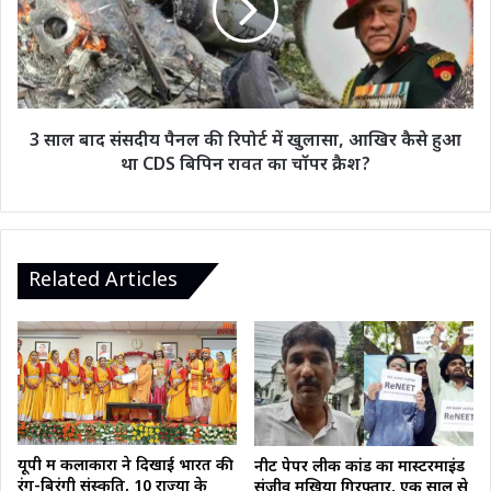
मौत,
पैनल
40
की
गाड़ियां
रिपोर्ट
आग
में
की
खुलासा,
चपेट
आखिर
3 साल बाद संसदीय पैनल की रिपोर्ट में खुलासा, आखिर कैसे हुआ
में
कैसे
था CDS बिपिन रावत का चॉपर क्रैश?
जलकर
हुआ
खाक
था
CDS
बिपिन
रावत
Related Articles
का
चॉपर
क्रैश?
यूपी में कलाकारों ने दिखाई भारत की
नीट पेपर लीक कांड का मास्टरमाइंड
रंग-बिरंगी संस्कृति, 10 राज्यों के
संजीव मुखिया गिरफ्तार, एक साल से