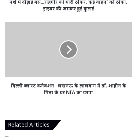
नशे में दौड़ाई बस...राहगीर को मारी ठोकर, कई वाहनों को ठोंका,
ठोंका,
ड्राइवर की जमकर हुई कुटाई
ड्राइवर
की
जमकर
दिल्ली
हुई
ब्लास्ट
कुटाई
कनेक्शन
:
लखनऊ
के
लालबाग
में
डॉ.
शाहीन
दिल्ली ब्लास्ट कनेक्शन : लखनऊ के लालबाग में डॉ. शाहीन के
के
पिता के घर NIA का छापा
पिता
के
घर
NIA
का
Related Articles
छापा