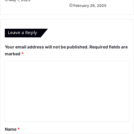
February 26, 2025
Leave a Reply
Your email address will not be published.
Required fields are
marked
*
C
o
m
m
e
n
t
*
Name
*