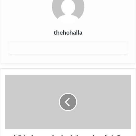
thehohalla
नशे
में
दौड़ाई
बस...राहगीर
को
मारी
ठोकर,
कई
वाहनों
को