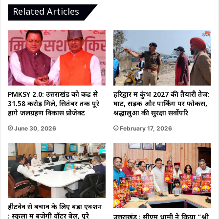
जानिए
Related Articles
पूरी
डिटेल
PMKSY 2.0: उत्तराखंड को केंद्र से
हरिद्वार में कुंभ 2027 की तैयारी तेज:
31.58 करोड़ मिले, सितंबर तक पूरे
घाट, सड़क और पार्किंग पर फोकस,
होंगे जलग्रहण विकास प्रोजेक्ट
श्रद्धालुओं की सुरक्षा सर्वोपरि
June 30, 2026
February 17, 2026
हीटवेव से बचाव के लिए बड़ा एक्शन
: स्कूलों में बजेगी वॉटर बेल, पूरे
उत्तराखंड : सीएम धामी ने किया “श्री