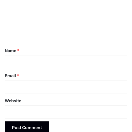
m
m
e
n
t
*
Name
*
Email
*
Website