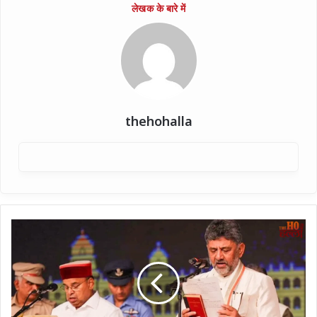
thehohalla
अब
कर्नाटक
में
DK
राज
:
शिवकुमार