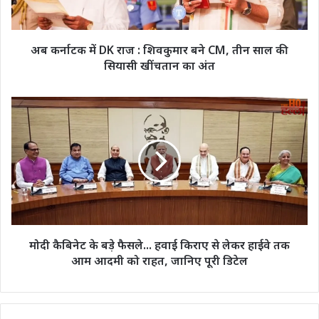
बने
CM,
तीन
अब कर्नाटक में DK राज : शिवकुमार बने CM, तीन साल की
साल
सियासी खींचतान का अंत
की
सियासी
खींचतान
मोदी
का
कैबिनेट
अंत
के
बड़े
फैसले...
हवाई
किराए
से
लेकर
हाईवे
मोदी कैबिनेट के बड़े फैसले... हवाई किराए से लेकर हाईवे तक
तक
आम आदमी को राहत, जानिए पूरी डिटेल
आम
आदमी
को
राहत,