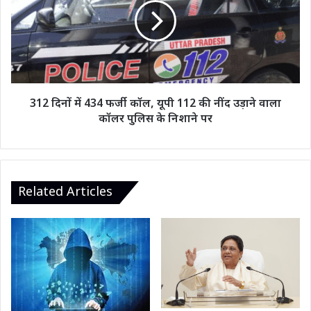
434
फर्जी
कॉल,
यूपी
112
की
नींद
312 दिनों में 434 फर्जी कॉल, यूपी 112 की नींद उड़ाने वाला
उड़ाने
कॉलर पुलिस के निशाने पर
वाला
कॉलर
पुलिस
के
निशाने
Related Articles
पर