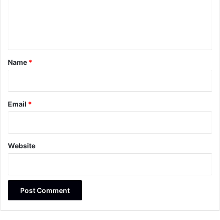
m
e
n
t
*
Name
*
Email
*
Website