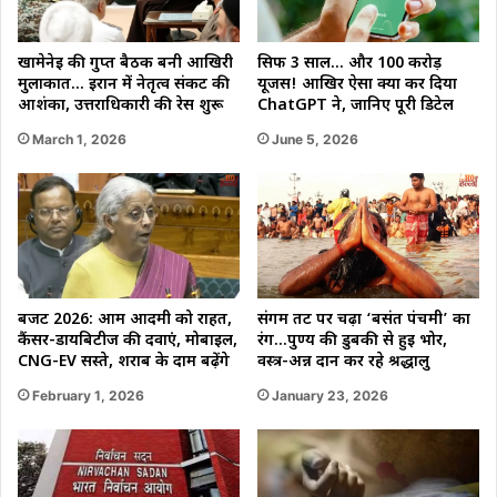
खामेनेई की गुप्त बैठक बनी आखिरी
सिर्फ 3 साल… और 100 करोड़
मुलाकात… ईरान में नेतृत्व संकट की
यूजर्स! आखिर ऐसा क्या कर दिया
आशंका, उत्तराधिकारी की रेस शुरू
ChatGPT ने, जानिए पूरी डिटेल
March 1, 2026
June 5, 2026
बजट 2026: आम आदमी को राहत,
संगम तट पर चढ़ा ‘बसंत पंचमी’ का
कैंसर-डायबिटीज की दवाएं, मोबाइल,
रंग…पुण्य की डुबकी से हुई भोर,
CNG-EV सस्ते, शराब के दाम बढ़ेंगे
वस्त्र-अन्न दान कर रहे श्रद्धालु
February 1, 2026
January 23, 2026