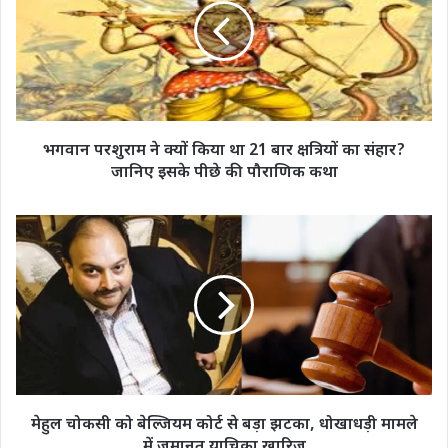
क्यों
किया
था
21
बार
क्षत्रियों
का
भगवान परशुराम ने क्यों किया था 21 बार क्षत्रियों का संहार?
संहार?
जानिए इसके पीछे की पौराणिक कथा
जानिए
इसके
पीछे
मेहुल
की
चोकसी
पौराणिक
को
कथा
बेल्जियम
कोर्ट
से
बड़ा
झटका,
धोखाधड़ी
मामले
मेहुल चोकसी को बेल्जियम कोर्ट से बड़ा झटका, धोखाधड़ी मामले
में
में जमानत याचिका खारिज