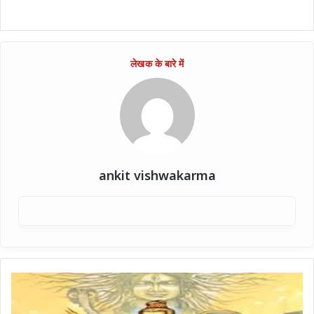
ankit vishwakarma
भगवान
परशुराम
ने