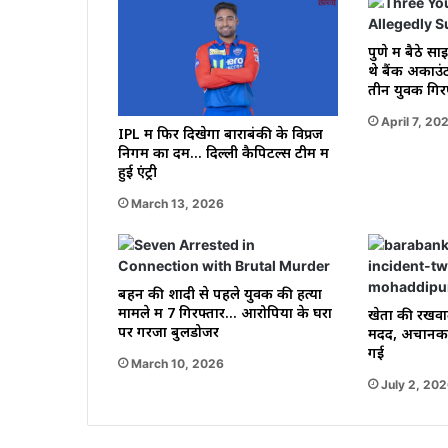
पुणे में बैठे स
थे बैंक अकाउं
तीन युवक गिर
April 7, 20
IPL में फिर दिखेगा बाराबंकी के विप्रज
निगम का दम… दिल्ली कैपिटल्स टीम में
हुई एंट्री
March 13, 2026
बहन की शादी से पहले युवक की हत्या
मामले में 7 गिरफ्तार… आरोपियों के घरों
खेतों की रखवा
पर गरजा बुलडोजर
मदद, अचानक य
गई
March 10, 2026
July 2, 20