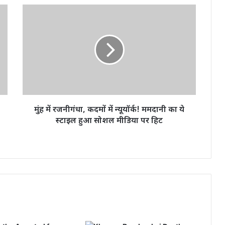
मुंह
में
रजनीगंधा,
कदमों
में
न्यूयॉर्क!
ममदानी
का
ये
स्टाइल
मुंह में रजनीगंधा, कदमों में न्यूयॉर्क! ममदानी का ये
हुआ
स्टाइल हुआ सोशल मीडिया पर हिट
सोशल
मीडिया
पर
हिट