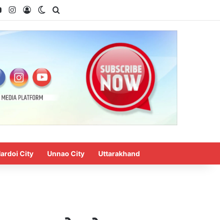
ok
YouTube
Instagram
Log In
Switch skin
Search for
ardoi City
Unnao City
Uttarakhand