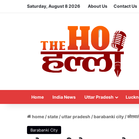
Saturday, August 8 2026
About Us
Contact Us
Home
India News
Uttar Pradesh
Luckn
home
/
state
/
uttar pradesh
/
barabanki city
/
कोतवाल
Barabanki City