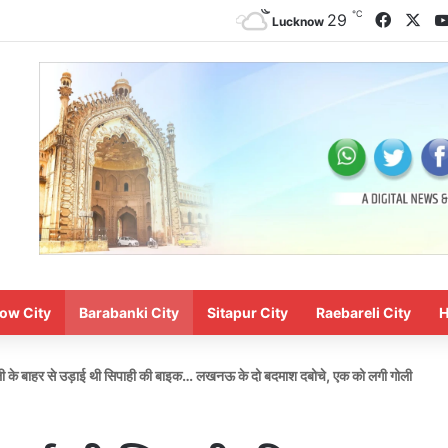
℃
Facebo
X
29
Lucknow
ow City
Barabanki City
Sitapur City
Raebareli City
H
ी के बाहर से उड़ाई थी सिपाही की बाइक… लखनऊ के दो बदमाश दबोचे, एक को लगी गोली