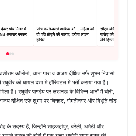
ा देकर पांच मिनट में
जांच करते-करते आशिक बने …महिला को
सीएम योगी आज बाराबंकी 
…PNB अफसर बनकर
दी पति छोड़ने की सलाह, दरोगा लाइन
करोड़ की सौगात…‘वंदे मा
हाजिर
लेंगे हिस्सा
ाशीराम कॉलोनी, थाना पारा व अजय दीक्षित उर्फ शुभम निवासी
ं रघुवीर को घायल दशा में हॉस्पिटल में भर्ती कराया गया है।
ला है। रघुवीर पाण्डेय पर लखनऊ के विभिन्न थानों में चोरी,
अजय दीक्षित उर्फ शुभम पर चिनहट, गोमतीनगर और विभूति खंड
ोह के सदस्य हैं, जिन्होंने शाहजहांपुर, बरेली, अमेठी और
ाग अपाचे बाइक की चोरी में एक अन्य आरोपी श्यामू रावत की