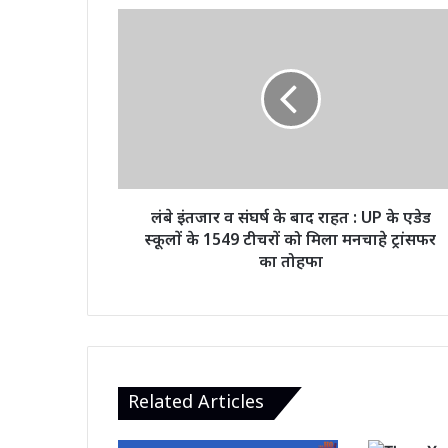
लंबे
इंतजार
व
संघर्ष
के
बाद
राहत
:
UP
के
लंबे इंतजार व संघर्ष के बाद राहत : UP के एडेड
एडेड
स्कूलों के 1549 टीचरों को मिला मनचाहे ट्रांसफर
स्कूलों
का तोहफा
के
1549
टीचरों
को
मिला
मनचाहे
ट्रांसफर
Related Articles
का
तोहफा