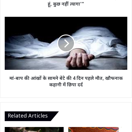
लड़की
हूं, कुछ नहीं त्यागा'"
हूं,
कुछ
नहीं
मां-
त्यागा'"
बाप
की
आंखों
के
सामने
बेटे
की
4
दिन
मां-बाप की आंखों के सामने बेटे की 4 दिन पहले मौत, खौफनाक
पहले
कहानी में छिपा दर्द
मौत,
खौफनाक
कहानी
में
छिपा
Related Articles
दर्द