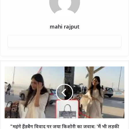
mahi rajput
"महंगे
हैंडबैग
विवाद
पर
जया
किशोरी
का
जवाब:
'मैं
भी
"महंगे हैंडबैग विवाद पर जया किशोरी का जवाब: 'मैं भी लड़की