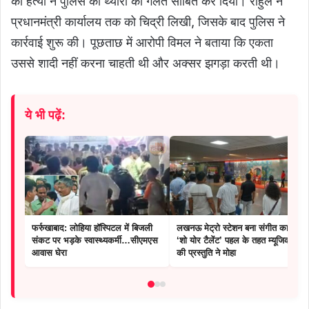
की हत्या ने पुलिस की थ्योरी को गलत साबित कर दिया। राहुल ने
प्रधानमंत्री कार्यालय तक को चिद्री लिखी, जिसके बाद पुलिस ने
कार्रवाई शुरू की। पूछताछ में आरोपी विमल ने बताया कि एकता
उससे शादी नहीं करना चाहती थी और अक्सर झगड़ा करती थी।
ये भी पढ़ें:
फर्रुखाबाद: लोहिया हॉस्पिटल में बिजली
लखनऊ मेट्रो स्टेशन बना संगीत का मंच :
संकट पर भड़के स्वास्थ्यकर्मी…सीएमएस
‘शो योर टैलेंट’ पहल के तहत म्यूजिक बैंड
आवास घेरा
की प्रस्तुति ने मोहा