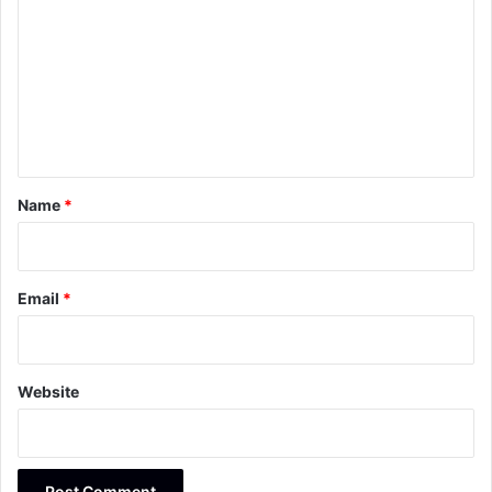
o
m
m
e
n
t
*
Name
*
Email
*
Website