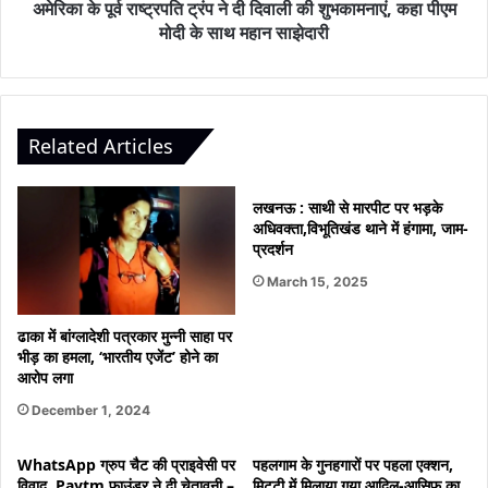
अमेरिका के पूर्व राष्ट्रपति ट्रंप ने दी दिवाली की शुभकामनाएं, कहा पीएम
कहा
मोदी के साथ महान साझेदारी
पीएम
मोदी
के
साथ
महान
Related Articles
साझेदारी
लखनऊ : साथी से मारपीट पर भड़के
अधिवक्ता,विभूतिखंड थाने में हंगामा, जाम-
प्रदर्शन
March 15, 2025
ढाका में बांग्लादेशी पत्रकार मुन्नी साहा पर
भीड़ का हमला, ‘भारतीय एजेंट’ होने का
आरोप लगा
December 1, 2024
WhatsApp ग्रुप चैट की प्राइवेसी पर
पहलगाम के गुनहगारों पर पहला एक्शन,
विवाद, Paytm फाउंडर ने दी चेतावनी –
मिट्टी में मिलाया गया आदिल-आसिफ का