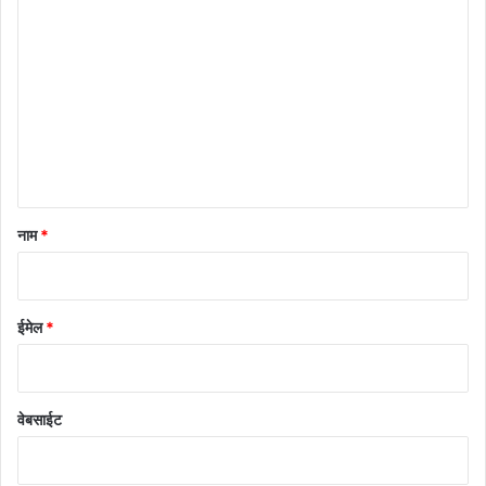
टि
प्प
णी
*
नाम
*
ईमेल
*
वेबसाईट