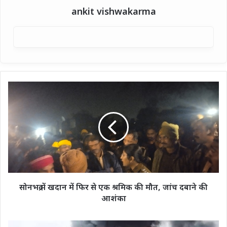
ankit vishwakarma
सोनभद्र
में
खदान
में
फिर
से
एक
श्रमिक
की
मौत,
सोनभद्र में खदान में फिर से एक श्रमिक की मौत, जांच दबाने की
जांच
आशंका
दबाने
की
आशंका
इटावा: