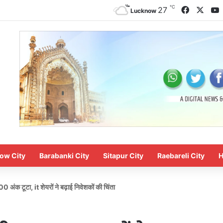
℃
Faceboo
X
27
Lucknow
ow City
Barabanki City
Sitapur City
Raebareli City
H
0 अंक टूटा, it शेयरों ने बढ़ाई निवेशकों की चिंता