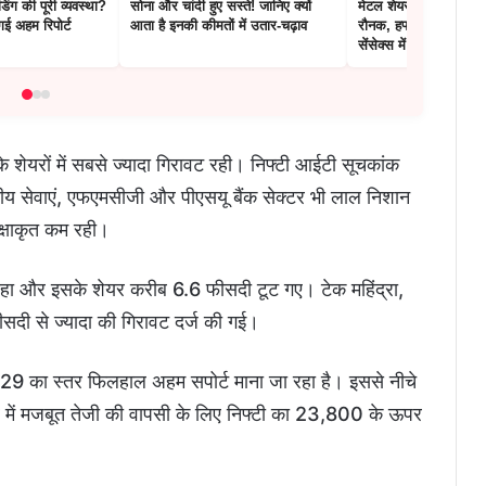
िंग की पूरी व्यवस्था?
सोना और चांदी हुए सस्ते! जानिए क्यों
मेटल शेयरों की चमक से ब
 गई अहम रिपोर्ट
आता है इनकी कीमतों में उतार-चढ़ाव
रौनक, हफ्ते के आखिरी क
सेंसेक्स में आई 450 अं
े शेयरों में सबसे ज्यादा गिरावट रही। निफ्टी आईटी सूचकांक
तीय सेवाएं, एफएमसीजी और पीएसयू बैंक सेक्टर भी लाल निशान
ेक्षाकृत कम रही।
में रहा और इसके शेयर करीब 6.6 फीसदी टूट गए। टेक महिंद्रा,
सदी से ज्यादा की गिरावट दर्ज की गई।
229 का स्तर फिलहाल अहम सपोर्ट माना जा रहा है। इससे नीचे
 में मजबूत तेजी की वापसी के लिए निफ्टी का 23,800 के ऊपर