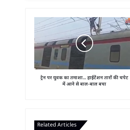
ट्रेन
पर
युवक
का
तमाशा...
हाईटेंशन
तारों
की
चपेट
में
ट्रेन पर युवक का तमाशा... हाईटेंशन तारों की चपेट
आने
में आने से बाल-बाल बचा
से
बाल-
बाल
बचा
Related Articles