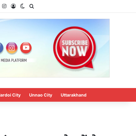
k
YouTube
Instagram
Log In
Switch skin
Search for
ardoi City
Unnao City
Uttarakhand