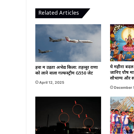
5
सदस्यों
Related Articles
की
गई
जान
ये महीना बदल
हवा में उड़ता अभेद्य किला: तहव्वुर राणा
जानिए पौष माह 
को लाने वाला गल्फस्ट्रीम G550 जेट
सौभाग्य और सम
April 12, 2025
December 