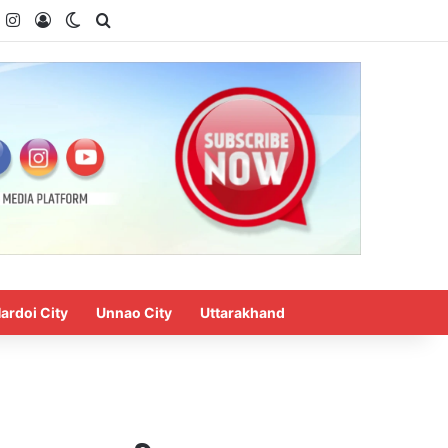
k
ouTube
Instagram
Log In
Switch skin
Search for
ardoi City
Unnao City
Uttarakhand