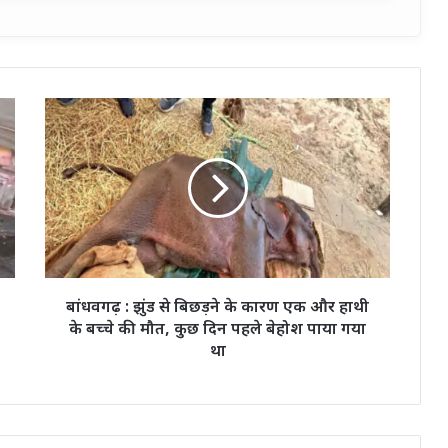
बांधवगढ़
:
झुंड
से
बिछड़ने
के
कारण
एक
और
हाथी
बांधवगढ़ : झुंड से बिछड़ने के कारण एक और हाथी
के
के बच्चे की मौत, कुछ दिन पहले बेहोश पाया गया
बच्चे
था
की
मौत,
कुछ
दिन
पहले