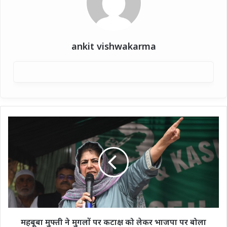
ankit vishwakarma
महबूबा
मुफ्ती
ने
मुगलों
पर
कटाक्ष
को
लेकर
भाजपा
पर
महबूबा मुफ्ती ने मुगलों पर कटाक्ष को लेकर भाजपा पर बोला