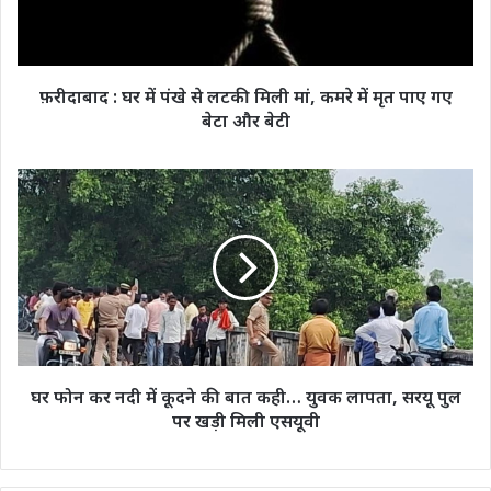
लटकी
मिली
मां,
कमरे
फ़रीदाबाद : घर में पंखे से लटकी मिली मां, कमरे में मृत पाए गए
में
बेटा और बेटी
मृत
पाए
गए
घर
बेटा
फोन
और
कर
बेटी
नदी
में
कूदने
की
बात
कही…
युवक
घर फोन कर नदी में कूदने की बात कही… युवक लापता, सरयू पुल
लापता,
पर खड़ी मिली एसयूवी
सरयू
पुल
पर