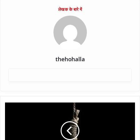
thehohalla
फ़रीदाबाद
:
घर
में
पंखे
से