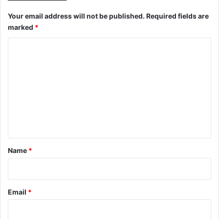
Your email address will not be published.
Required fields are
marked
*
C
o
m
m
e
n
t
*
Name
*
Email
*