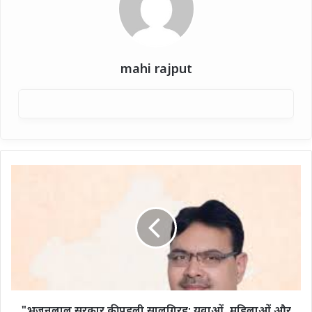
mahi rajput
"भजनलाल
सरकार
की
पहली
सालगिरह:
युवाओं,
महिलाओं
और
किसानों
के
"भजनलाल सरकार की पहली सालगिरह: युवाओं, महिलाओं और